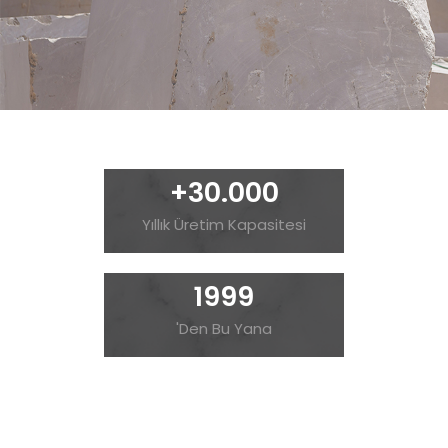
+
30.000
Yıllık Üretim Kapasitesi
1999
'Den Bu Yana