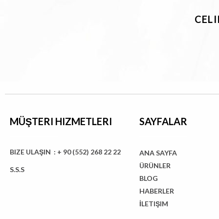
CEL
MÜŞTERI HIZMETLERI
SAYFALAR
BIZE ULAŞIN : + 90 (552) 268 22 22
ANA SAYFA
ÜRÜNLER
S.S.S
BLOG
HABERLER
İLETIŞIM