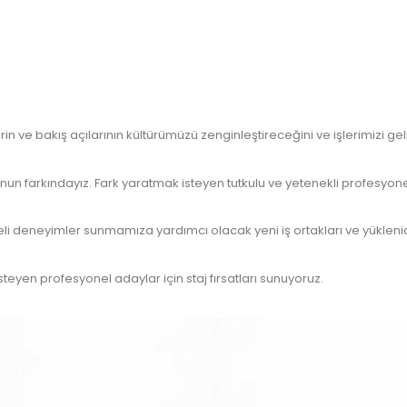
n ve bakış açılarının kültürümüzü zenginleştireceğini ve işlerimizi geli
un farkındayız. Fark yaratmak isteyen tutkulu ve yetenekli profesyone
teli deneyimler sunmamıza yardımcı olacak yeni iş ortakları ve yüklenic
eyen profesyonel adaylar için staj fırsatları sunuyoruz.