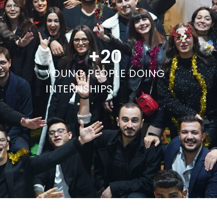
+
20
YOUNG PEOPLE DOING
INTERNSHIPS