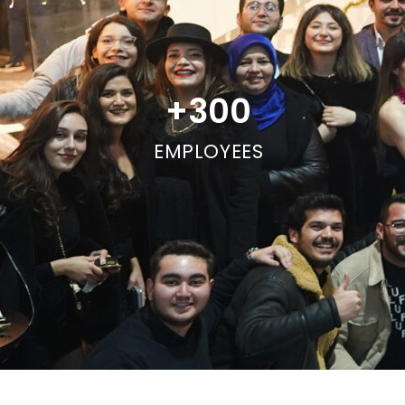
+
300
EMPLOYEES