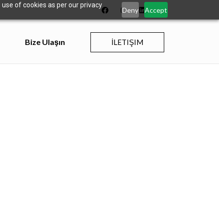
 use of cookies as per our privacy
Deny
Accept
Bize Ulaşın
İLETIŞIM