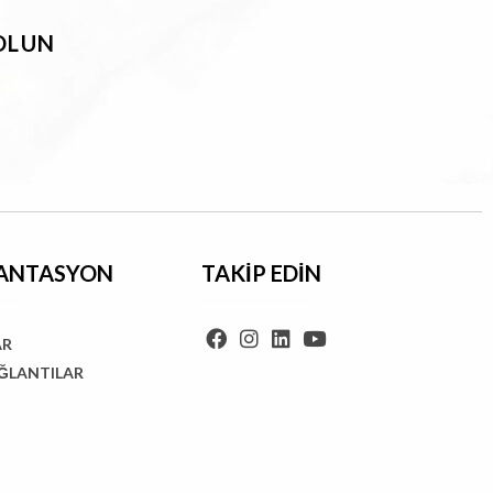
OLUN
ANTASYON
TAKİP EDİN
AR
AĞLANTILAR