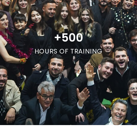
+
500
HOURS OF TRAINING