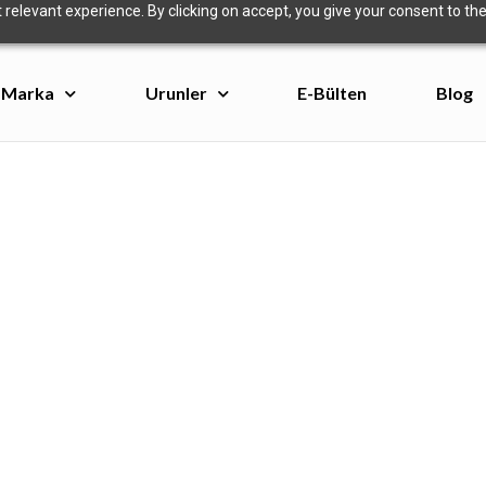
relevant experience. By clicking on accept, you give your consent to the
Marka
Urunler
E-Bülten
Blog
ÇELIKKOL
EKIBIMIZE KATILIN​