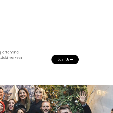
iş ortamına
zdaki herkesin
Join Us